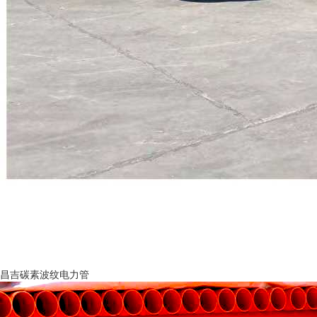
昌吉碳素波纹电力管