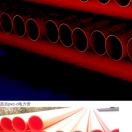
昌吉pvc-c电力管