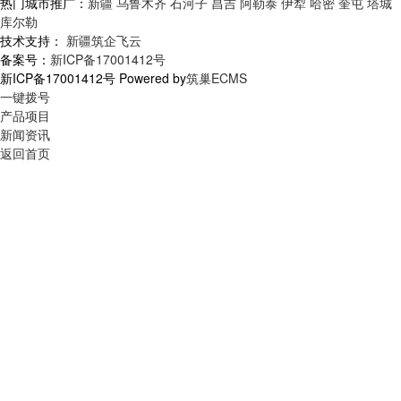
热门城市推广：
新疆
乌鲁木齐
石河子
昌吉
阿勒泰
伊犁
哈密
奎屯
塔城
库尔勒
技术支持：
新疆筑企飞云
备案号：
新ICP备17001412号
新ICP备17001412号 Powered by
筑巢ECMS
一键拨号
产品项目
新闻资讯
返回首页