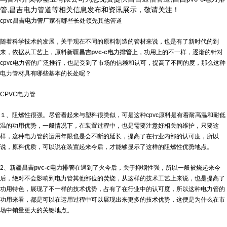
管,昌吉电力管道等相关信息发布和资讯展示，敬请关注！
cpvc
昌吉电力管
厂家有哪些长处领先其他管道
随着科学技术的发展，关于现在不同的原料制造的管材来说，也是有了新时代的到
来，依据从工艺上，原料
新疆
昌吉pvc-c电力排管
上，功用上的不一样，逐渐的针对
cpvc电力管的广泛推行，也是受到了市场的信赖和认可，提高了不同的度，那么这种
电力管材具有哪些基本的长处呢？
CPVC电力管
１、阻燃性很强。尽管看起来与塑料很类似，可是这种cpvc原料是有着耐高温和耐低
温的功用优势，一般情况下，在装置过程中，也是需要注意好相关的维护，只要这
样，这种电力管的运用年限也是会不断的延长，提高了在行业内部的认可度，所以
说，原料优质，可以说在装置起来今后，才能够显示了这样的阻燃性优势地点。
2、新疆
昌吉pvc-c电力排管
在遇到了火今后，关于抑烟性强，所以一般被烧起来今
后，绝对不会影响到电力管其他部位的焚烧，从这样的技术工艺上来说，也是提高了
功用特色，展现了不一样的技术优势，占有了在行业中的认可度，所以这种电力管的
功用来看，都是可以在运用过程中可以展现出来更多的技术优势，这便是为什么在市
场中销量更大的关键地点。