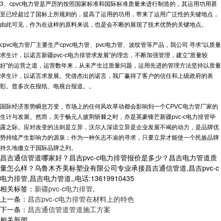
3、cpvc电力管是严厉的按照国家标准和国际标准质量来进行制造的，其运用功用甚
至已经超过了国标上所规则的，提高了运用的功用，带来了运用广泛性的关键地点，
由此可见，作为在这样的原料来说，也是会不断的展现了技术优势的关键地点。
cpvc电力管厂主要生产cpvc电力管、pvc电力管、波纹管等产品，我公司 寻求“以质量
求生计，以诺言
新疆pvc-c电力排管
求发展”的理念，不断加强管理，建立"质量较
好"的运营之道，运营数年来，从未产生过质量问题，运用先进的管理方法坚持以质量
求生计，以诺言求发展。凭借杰出的诺言，我厂赢得了客户的信任和上级政府的表
彰。曾多次在报纸、电视台报道。。
国际经济形势瞬息万变，市场上的任何风吹草动都会影响到一个CPVC电力管厂家的
生计与发展。然而，关于畅元人披荆斩棘之时，亦是英豪锋芒
新疆pvc-c电力排管
毕
露之际。应对改变的法则是立异，沃尔人深谙立异是企业发展不竭的动力，是品牌优
势持续产生影响力的源泉；作为一种矢志不渝的寻求，只要立异才能使一个民族品牌
持久地傲立于国际品牌之列。
昌吉通信管道哪家好？昌吉pvc-c电力排管报价是多少？昌吉电力管道质
量怎么样？乌鲁木齐美标塑业有限公司专业承接昌吉通信管道,昌吉pvc-c
电力排管,昌吉电力管道,,电话:13619910435
相关标签：
新疆pvc-c电力排管
,
上一条：
昌吉pvc-c电力排管在材料上的特色
下一条：
昌吉通信管道管道施工方案
相关新闻