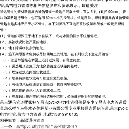
管,昌吉电力管道等相关信息发布和资讯展示，敬请关注！
通讯管道的管材
新疆
昌吉通信管道
一般选用混凝土管，宜以 6 孔（孔径 90mm ）管
块为基数进行组合，也可选用 62mm 小孔径管块。但是目前，塑料
新疆
昌吉通信管道
管越来越多地应用于小区管道。在下列状况下宜选用双波纹塑料管或一般硬质塑料
管：
( l ）管道的埋深位于地下水位以下，或与渗漏的排水系统相邻近。
( 2 ）腐蚀状况比较严重的地段。
( 3 ）地下障碍物复杂的地段。
( 4 ）施工期限要求急切或尽快回填土的地段。在下列状况下宜选用钢管：
( l ）管道邻近挂在桥梁上或跨过沟渠，有悬空跨度。
( 2 ）需选用顶管施工方法穿越路途或铁路路基时。
( 3 ）埋深过浅或路面负载过重。
( 4 ）地基特别松软或有可能遭到激烈振荡。
( 5 ）有强电风
新疆通信管道
险或干扰影响需要防护。
( 6 ）建筑物的通讯引人管道或引上管。
( 7 ）在腐蚀比较严重的地段选用钢管时，必须做好钢管的防腐处理。
昌吉通信管道哪家好？昌吉pvc-c电力排管报价是多少？昌吉电力管道质
量怎么样？乌鲁木齐美标塑业有限公司专业承接昌吉通信管道,昌吉pvc-c
电力排管,昌吉电力管道,,电话:13619910435
相关标签：
新疆通信管道
,
上一条：
昌吉pvc-c电力排管产品性能如何？